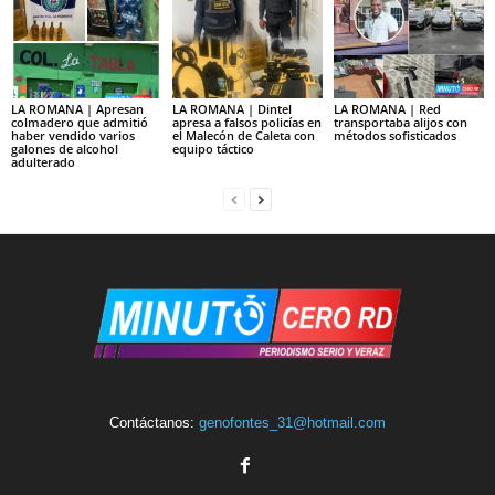
LA ROMANA | Apresan
LA ROMANA | Dintel
LA ROMANA | Red
colmadero que admitió
apresa a falsos policías en
transportaba alijos con
haber vendido varios
el Malecón de Caleta con
métodos sofisticados
galones de alcohol
equipo táctico
adulterado
Contáctanos:
genofontes_31@hotmail.com