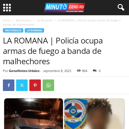
Inicio
Nacionales
La Romana
LA ROMANA | Policía ocupa armas de fuego a
banda de malhechores
NACIONALES
LA ROMANA
LA ROMANA | Policía ocupa
armas de fuego a banda de
malhechores
Por
Genofóntes Urbáez
-
septiembre 8, 2023
804
0