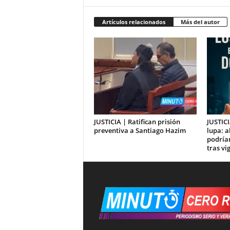
Artículos relacionados
Más del autor
JUSTICIA | Ratifican prisión
JUSTICI
preventiva a Santiago Hazim
lupa: 
podría
tras vi