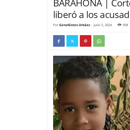
BARAHONA | Corte
r
liberó a los acusa
o
R
D
Por
Genofóntes Urbáez
-
julio 5, 2024
958