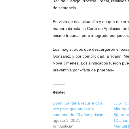
333 del Código Procesal Penal, relativos 
de sentencia.
En vista de esa situación y de que el «e
manera directa, la Corte de Apelación orde
mismo tribunal, pero integrado por jueces 
Los magistrados que descargaron el pasa
González, y por complicidad, a Yoanni M
Nova Jiménez. Los sindicados fueron pues
preventiva por «falta de pruebas«.
Related
Donni Santana recurre otra
JUSTICIA
vez para que anulen su
Alburqu
condena de 20 años prisión
Suprema
agosto 3, 2021
12 años
In "Justicia"
Manuel 