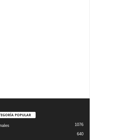
TEGORÍA POPULAR
1076
nales
640