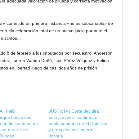
a la adecuada valoración de prueba y correcta motivación
rror» cometido en primera instancia «no es subsanable» de
nó «la celebración total de un nuevo juicio por ante el
distintos».
do 8 de febrero a los imputados por secuestro, Anderson
éndez, fueron Wanda Deñó, Luis Pérez Vólquez y Felina
tos en libertad luego de casi dos años de prisión
 | Félix
JUSTICIA | Corte decidirá
erque busca que
este jueves si confirma o
 anule condena de
anula condena de El Dotolcito
 por muerte de
y otros dos por muerte
Duncan
Joshua