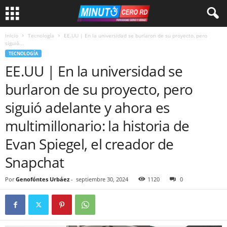
Inicio
Tecnología
EE.UU | En la universidad se burlaron de su proyecto, pero
siguió...
TECNOLOGÍA
EE.UU | En la universidad se
burlaron de su proyecto, pero
siguió adelante y ahora es
multimillonario: la historia de
Evan Spiegel, el creador de
Snapchat
Por
Genofóntes Urbáez
-
septiembre 30, 2024
1120
0