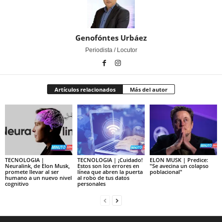
Genofóntes Urbáez
Periodista / Locutor
Artículos relacionados
Más del autor
TECNOLOGIA |
TECNOLOGIA | ¡Cuidado!
ELON MUSK | Predice:
Neuralink, de Elon Musk,
Estos son los errores en
"Se avecina un colapso
promete llevar al ser
línea que abren la puerta
poblacional"
humano a un nuevo nivel
al robo de tus datos
cognitivo
personales