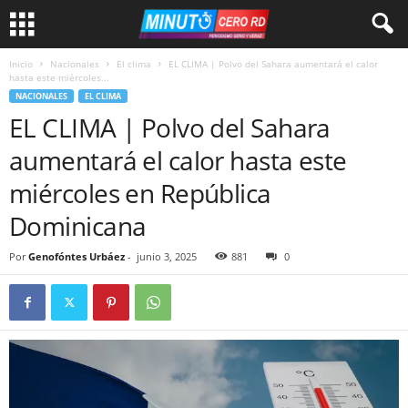
Inicio
Nacionales
El clima
EL CLIMA | Polvo del Sahara aumentará el calor
hasta este miércoles...
NACIONALES
EL CLIMA
EL CLIMA | Polvo del Sahara
aumentará el calor hasta este
miércoles en República
Dominicana
Por
Genofóntes Urbáez
-
junio 3, 2025
881
0