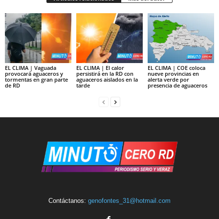
EL CLIMA | Vaguada
EL CLIMA | El calor
EL CLIMA | COE coloca
provocará aguaceros y
persistirá en la RD con
nueve provincias en
tormentas en gran parte
aguaceros aislados en la
alerta verde por
de RD
tarde
presencia de aguaceros
Contáctanos:
genofontes_31@hotmail.com