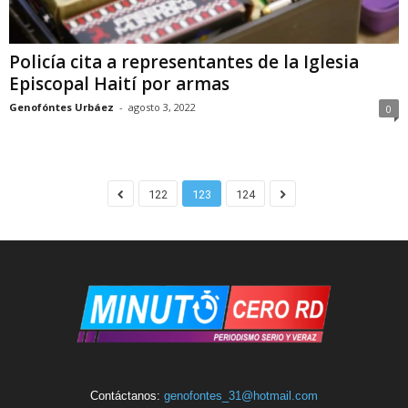
Policía cita a representantes de la Iglesia
Episcopal Haití por armas
Genofóntes Urbáez
-
agosto 3, 2022
0
122
123
124
Contáctanos:
genofontes_31@hotmail.com