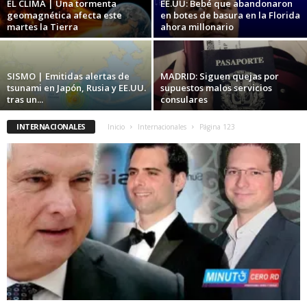
EL CLIMA | Una tormenta
EE.UU: Bebé que abandonaron
geomagnética afecta este
en botes de basura en la Florida
martes la Tierra
ahora millonario
SISMO | Emitidas alertas de
MADRID: Siguen quejas por
tsunami en Japón, Rusia y EE.UU.
supuestos malos servicios
tras un...
consulares
INTERNACIONALES
Inicio
Internacionales
Página 123