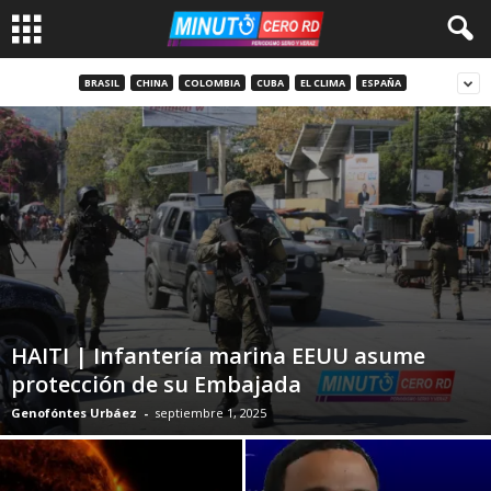
BRASIL
CHINA
COLOMBIA
CUBA
EL CLIMA
ESPAÑA
HAITI | Infantería marina EEUU asume
protección de su Embajada
Genofóntes Urbáez
-
septiembre 1, 2025