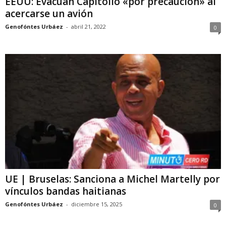
EEUU: Evacúan Capitolio «por precaución» al
acercarse un avión
Genofóntes Urbáez
-
abril 21, 2022
0
UE | Bruselas: Sanciona a Michel Martelly por
vínculos bandas haitianas
Genofóntes Urbáez
-
diciembre 15, 2025
0