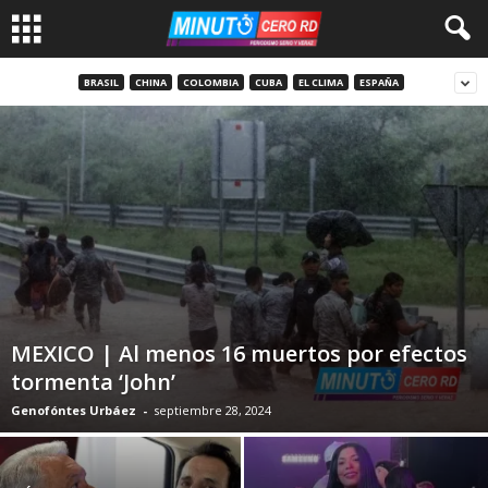
BRASIL
CHINA
COLOMBIA
CUBA
EL CLIMA
ESPAÑA
MEXICO | Al menos 16 muertos por efectos
tormenta ‘John’
Genofóntes Urbáez
-
septiembre 28, 2024