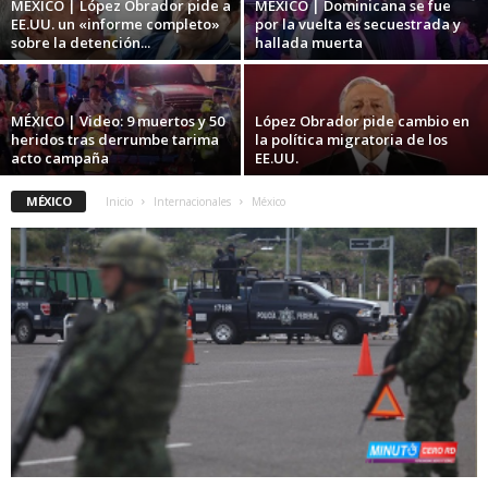
MÉXICO | López Obrador pide a
MEXICO | Dominicana se fue
EE.UU. un «informe completo»
por la vuelta es secuestrada y
sobre la detención...
hallada muerta
MÉXICO | Video: 9 muertos y 50
López Obrador pide cambio en
heridos tras derrumbe tarima
la política migratoria de los
acto campaña
EE.UU.
MÉXICO
Inicio
Internacionales
México