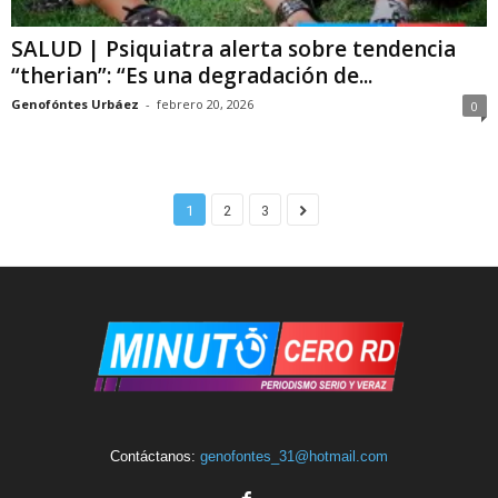
SALUD | Psiquiatra alerta sobre tendencia
“therian”: “Es una degradación de...
Genofóntes Urbáez
-
febrero 20, 2026
0
1
2
3
Contáctanos:
genofontes_31@hotmail.com