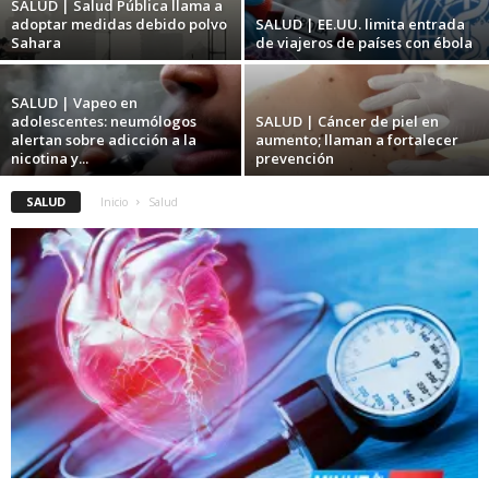
SALUD | Salud Pública llama a
adoptar medidas debido polvo
SALUD | EE.UU. limita entrada
Sahara
de viajeros de países con ébola
SALUD | Vapeo en
adolescentes: neumólogos
SALUD | Cáncer de piel en
alertan sobre adicción a la
aumento; llaman a fortalecer
nicotina y...
prevención
SALUD
Inicio
Salud