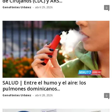
de Cirujanos (CDC) y ARS...
Genofóntes Urbáez
-
abril 29, 2026
0
SALUD | Entre el humo y el aire: los
pulmones dominicanos...
Genofóntes Urbáez
-
abril 28, 2026
0