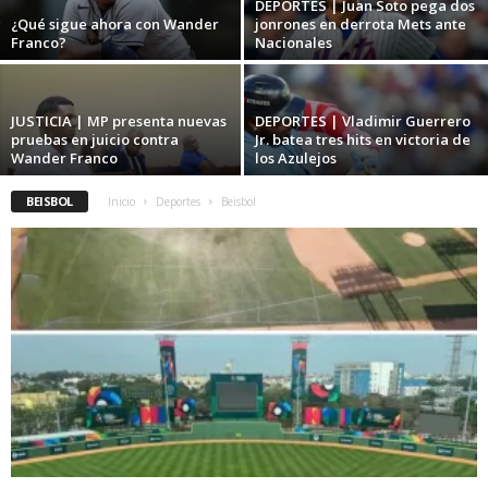
DEPORTES | Juan Soto pega dos
¿Qué sigue ahora con Wander
jonrones en derrota Mets ante
Franco?
Nacionales
JUSTICIA | MP presenta nuevas
DEPORTES | Vladimir Guerrero
pruebas en juicio contra
Jr. batea tres hits en victoria de
Wander Franco
los Azulejos
BEISBOL
Inicio
Deportes
Beisbol