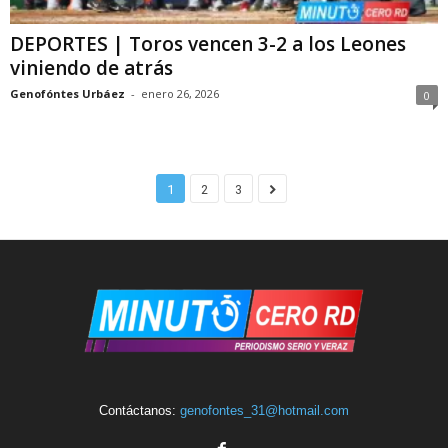
DEPORTES | Toros vencen 3-2 a los Leones
viniendo de atrás
Genofóntes Urbáez
-
enero 26, 2026
0
1
2
3
Contáctanos:
genofontes_31@hotmail.com