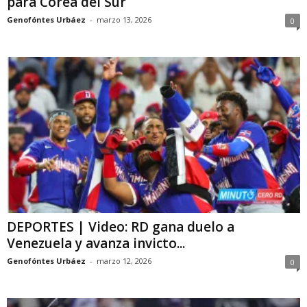
para Corea del Sur
Genofóntes Urbáez
-
marzo 13, 2026
0
DEPORTES | Video: RD gana duelo a
Venezuela y avanza invicto...
Genofóntes Urbáez
-
marzo 12, 2026
0