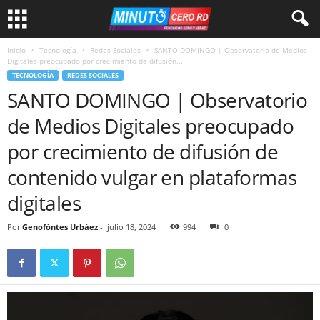
Inicio
Tecnología
Redes Sociales
SANTO DOMINGO | Observatorio de Medios
Digitales preocupado por crecimiento de difusión...
TECNOLOGÍA
REDES SOCIALES
SANTO DOMINGO | Observatorio
de Medios Digitales preocupado
por crecimiento de difusión de
contenido vulgar en plataformas
digitales
Por
Genofóntes Urbáez
-
julio 18, 2024
994
0