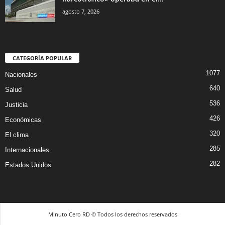
agosto 7, 2026
CATEGORÍA POPULAR
1077
Nacionales
640
Salud
536
Justicia
426
Económicas
320
El clima
285
Internacionales
282
Estados Unidos
Minuto Cero RD © Todos los derechos reservados