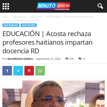
Inicio
Nacionales
Educación
EDUCACIÓN | Acosta rechaza profesores
haitianos impartan docencia RD
NACIONALES
EDUCACIÓN
EDUCACIÓN | Acosta rechaza
profesores haitianos impartan
docencia RD
Por
Genofóntes Urbáez
-
septiembre 27, 2024
916
0