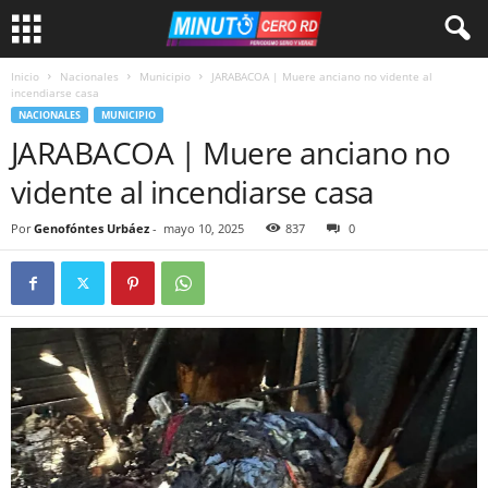
Inicio
Nacionales
Municipio
JARABACOA | Muere anciano no vidente al
incendiarse casa
NACIONALES
MUNICIPIO
JARABACOA | Muere anciano no
vidente al incendiarse casa
Por
Genofóntes Urbáez
-
mayo 10, 2025
837
0