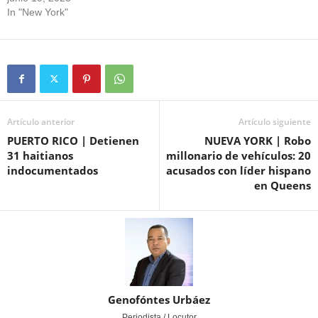
In "New York"
Artículo anterior
Artículo siguiente
PUERTO RICO | Detienen
NUEVA YORK | Robo
31 haitianos
millonario de vehículos: 20
indocumentados
acusados con líder hispano
en Queens
Genofóntes Urbáez
Periodista / Locutor