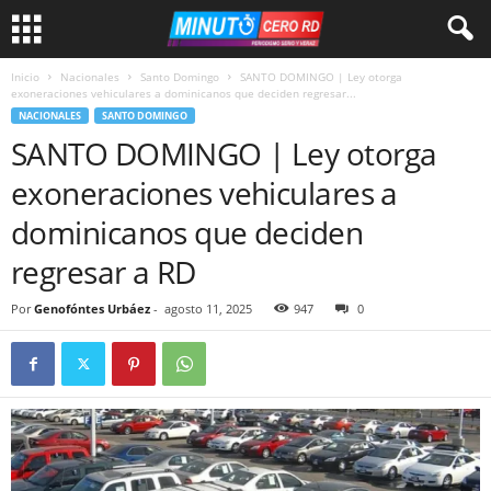
Inicio
Nacionales
Santo Domingo
SANTO DOMINGO | Ley otorga
exoneraciones vehiculares a dominicanos que deciden regresar...
NACIONALES
SANTO DOMINGO
SANTO DOMINGO | Ley otorga
exoneraciones vehiculares a
dominicanos que deciden
regresar a RD
Por
Genofóntes Urbáez
-
agosto 11, 2025
947
0