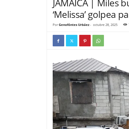
JAMAICA | Miles b
r
‘Melissa’ golpea pa
o
R
D
Por
Genofóntes Urbáez
-
octubre 28, 2025