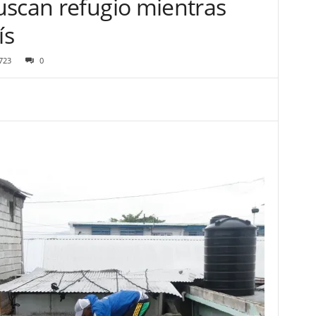
uscan refugio mientras
ís
723
0