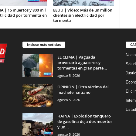
A | 15 muertos y 800 mil
EEUU | Video: Más de un millón
ctricidad por tormenta en
clientes sin electricidad por
tormenta
Incluso más noticias
CA
Nacio
EL CLIMA | Vaguada
provocará aguaceros y
Salud
tormentas en gran parte...
Justic
agosto 5, 2026
Econ
OPINION | Otra víctima del
El cl
machete haitiano
agosto 5, 2026
Inter
Estad
HAINA | Explosión tanquero
de gasolina deja dos muertos
y un...
agosto 5, 2026