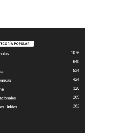
TEGORÍA POPULAR
1076
nales
640
534
ia
424
ómicas
320
ima
285
nacionales
282
os Unidos