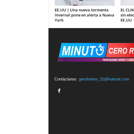
EE.UU | Una nueva tormenta
EL CLIM
invernal pone en alerta a Nueva
sin ele
York
EE.UU
Contáctanos:
genofontes_31@hotmail.com