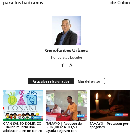
para los haitianos
de Colón
Genofóntes Urbáez
Periodista / Locutor
Artículos relacionados
Más del autor
GRAN SANTO DOMINGO
TAMAYO | Reducen de
TAMAYO | Protestan por
| Hallan muerta una
RD$5,000 a RD$1,500
apagones
adolescente en un centro
ayuda de joven con