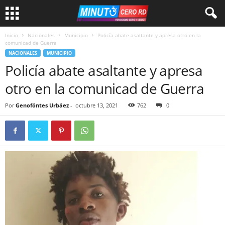
Inicio
Nacionales
Municipio
Policía abate asaltante y apresa otro en la
comunicad de Guerra
NACIONALES
MUNICIPIO
Policía abate asaltante y apresa
otro en la comunicad de Guerra
Por
Genofóntes Urbáez
-
octubre 13, 2021
762
0