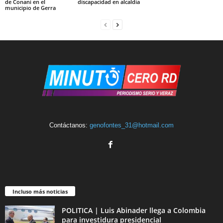
de Conani en el
discapacidad en alcaldía
municipio de Gerra
Contáctanos:
genofontes_31@hotmail.com
Incluso más noticias
POLITICA | Luis Abinader llega a Colombia
para investidura presidencial