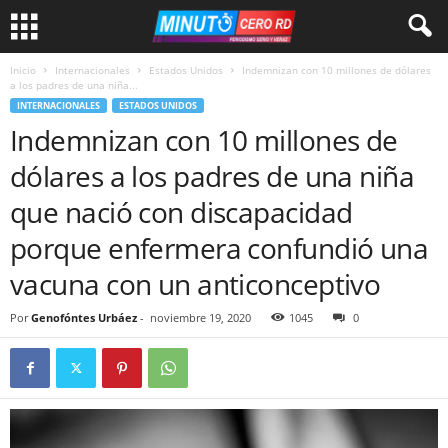
Inicio
Internacionales
Estados Unidos
Indemnizan con 10 millones de dólares
a los padres de una niña...
INTERNACIONALES
ESTADOS UNIDOS
Indemnizan con 10 millones de
dólares a los padres de una niña
que nació con discapacidad
porque enfermera confundió una
vacuna con un anticonceptivo
Por
Genofóntes Urbáez
-
noviembre 19, 2020
1045
0