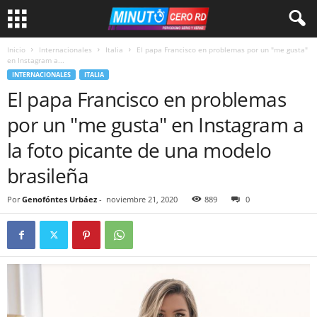
Inicio
Internacionales
Italia
El papa Francisco en problemas por un "me gusta"
en Instagram a...
INTERNACIONALES
ITALIA
El papa Francisco en problemas
por un "me gusta" en Instagram a
la foto picante de una modelo
brasileña
Por
Genofóntes Urbáez
-
noviembre 21, 2020
889
0