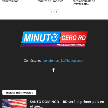
venezolanos
muerte de Francisco
cardiocirculatorio
irreversible»
Contáctanos:
genofontes_31@hotmail.com
Incluso más noticias
SANTO DOMINGO | RD será el primer país en
el que...