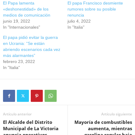
El Papa lamenta
El papa Francisco desmiente
«deshonestidad» de los
rumores sobre su posible
medios de comunicación
renuncia
junio 19, 2022
julio 4, 2022
In "Internacionales"
In "Italia"
El papa pidió evitar la guerra
en Ucrania: “Se están
abriendo escenarios cada vez
más alarmantes”
febrero 23, 2022
In "Italia"
Artículo anterior
Artículo siguiente
El Alcalde del Distrito
Mayoría de combustibles
Municipal de La Victoria
aumenta, mientras
anuncia operativos
gasolina regular baja