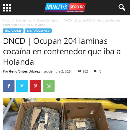
Inicio
Nacionales
Santo Domingo
DNCD | Ocupan 204 láminas cocaína en
contenedor que iba a Holanda
NACIONALES
SANTO DOMINGO
DNCD | Ocupan 204 láminas
cocaína en contenedor que iba a
Holanda
Por
Genofóntes Urbáez
-
septiembre 2, 2024
932
0