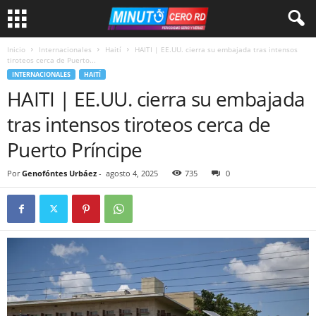
Inicio
Internacionales
Haití
HAITI | EE.UU. cierra su embajada tras intensos
tiroteos cerca de Puerto...
INTERNACIONALES
HAITÍ
HAITI | EE.UU. cierra su embajada
tras intensos tiroteos cerca de
Puerto Príncipe
Por
Genofóntes Urbáez
-
agosto 4, 2025
735
0